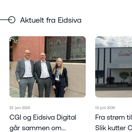
Aktuelt fra Eidsiva
Publisert
Publisert
23. juni 2026
19. juni 2026
Les mer om
Les mer om
CGI og Eidsiva Digital
Fra strøm ti
går sammen om
Slik kutter