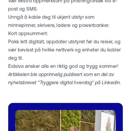
Vær ekstra oppmerksom på phishingforsøk via e-
post og SMS.
Unngå å koble deg til ukjent utstyr som
minnepinner, skrivere, ladere og powerbanker.
Kort oppsummert:
Pakk lett digitalt, oppdater utstyret før du reiser, og
vær bevisst på hvilke nettverk og enheter du kobler
deg til.
Eidsiva ønsker alle en riktig god og trygg sommer!
Artikkelen ble opprinnelig publisert som en del av
nyhetsbrevet
"Tryggere digital hverdag"
på LinkedIn.