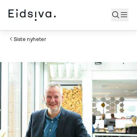
Åpne s
Siste nyheter