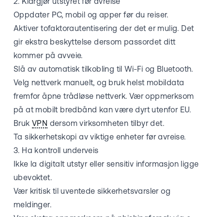
2. Klargjør utstyret før avreise
Oppdater PC, mobil og apper før du reiser.
Aktiver tofaktorautentisering der det er mulig. Det
gir ekstra beskyttelse dersom passordet ditt
kommer på avveie.
Slå av automatisk tilkobling til Wi-Fi og Bluetooth.
Velg nettverk manuelt, og bruk helst mobildata
fremfor åpne trådløse nettverk. Vær oppmerksom
på at mobilt bredbånd kan være dyrt utenfor EU.
Bruk
VPN
dersom virksomheten tilbyr det.
Ta sikkerhetskopi av viktige enheter før avreise.
3. Ha kontroll underveis
Ikke la digitalt utstyr eller sensitiv informasjon ligge
ubevoktet.
Vær kritisk til uventede sikkerhetsvarsler og
meldinger.