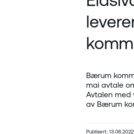
levere
komm
Bærum kommune
mai avtale om
Avtalen med v
av Bærum ko
Publisert: 13.06.2022