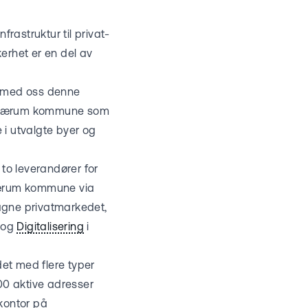
rastruktur til privat-
kerhet er en del av
vi med oss denne
ed Bærum kommune som
e i utvalgte byer og
o leverandører for
Bærum kommune via
gagne privatmarkedet,
g og
Digitalisering
i
et med flere typer
00 aktive adresser
kontor på