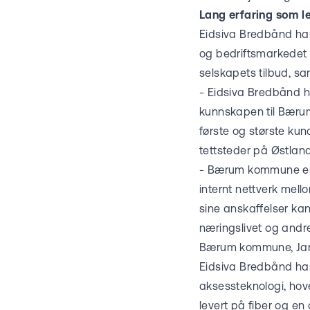
Lang erfaring som l
Eidsiva Bredbånd har 
og bedriftsmarkedet 
selskapets tilbud, s
- Eidsiva Bredbånd h
kunnskapen til Bæru
første og største kund
tettsteder på Østland
- Bærum kommune er 
internt nettverk me
sine anskaffelser ka
næringslivet og andr
Bærum kommune, Jan
Eidsiva Bredbånd har
aksessteknologi, hov
levert på fiber og e