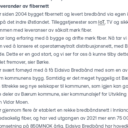
everandør av fibernett
siden 2004 bygget fibernett og levert bredbånd via egen inf
på det indre Østlandet. Tilleggstjenester som
IoT
, TV og sik
ammen med leveranser av såkalt mørk fiber.
ar lang erfaring med å bygge og drifte mørk fiber. Nå tar 
m ved å lansere et operatørnøytralt distribusjonsnett, m
e. Dette er en god start, og vi ser for oss å kunne tilby dett
et fremover, sier Børke.
svært fornøyd med å få Eidsiva Bredbånd med som en av t
llom kommunens bygg. Samtidig er det meget hyggelig at 
n tiltrekke seg nye selskaper til kommunen, som igjen kan 
e deler av Bærum kommune, sier kommunalsjef for Utviklin
 Vidar Moen.
 gjennom flere år etablert en rekke bredbåndsnett i Innland
edsakelig fiber, og har ved utgangen av 2021 mer enn 75 0
n omsetning på 850MNOK årlig. Eidsiva Bredbånd har hoved