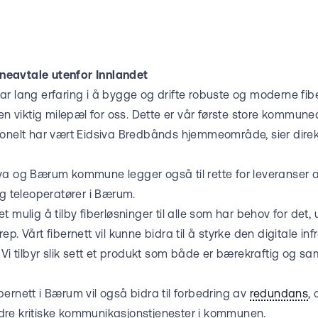
eavtale utenfor Innlandet
ar lang erfaring i å bygge og drifte robuste og moderne fib
viktig milepæl for oss. Dette er vår første store kommune
jonelt har vært Eidsiva Bredbånds hjemmeområde, sier direkt
a og Bærum kommune legger også til rette for leveranser av 
og teleoperatører i Bærum.
t mulig å tilby fiberløsninger til alle som har behov for det
p. Vårt fibernett vil kunne bidra til å styrke den digitale inf
 Vi tilbyr slik sett et produkt som både er bærekraftig og
ernett i Bærum vil også bidra til forbedring av
redundans
,
re kritiske kommunikasjonstjenester i kommunen.