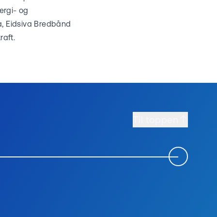
ergi- og
a, Eidsiva Bredbånd
raft.
Til toppen