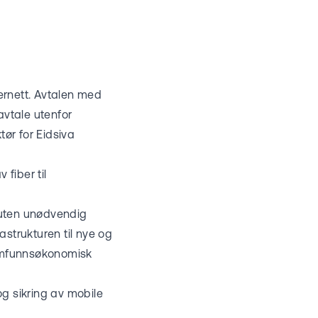
ernett. Avtalen med
avtale utenfor
ør for Eidsiva
fiber til
, uten unødvendig
rastrukturen til nye og
 samfunnsøkonomisk
 og sikring av mobile