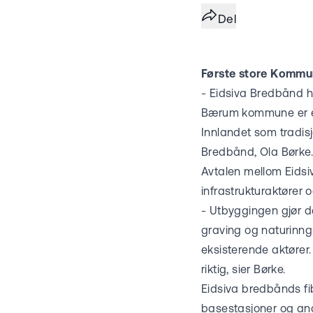
Del
Første store Kommun
- Eidsiva Bredbånd h
Bærum kommune er en 
Innlandet som tradis
Bredbånd, Ola Børke.
Avtalen mellom Eidsiv
infrastrukturaktører 
- Utbyggingen gjør de
graving og naturinngre
eksisterende aktører.
riktig, sier Børke.
Eidsiva bredbånds fib
basestasjoner og and