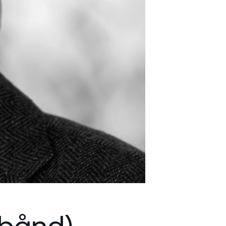
edbånd)