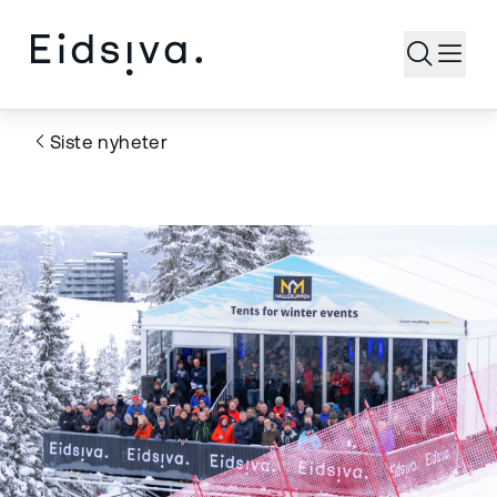
Åpne s
Siste nyheter