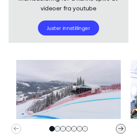
videoer fra youtube
Juster innstillinger
Previous slide
Next 