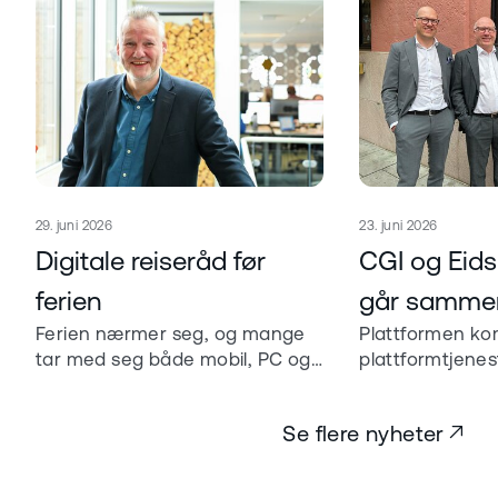
Publisert
Publisert
29. juni 2026
23. juni 2026
Les mer om
Les mer om
Digitale reiseråd før
CGI og Eidsi
ferien
går samme
Ferien nærmer seg, og mange
Plattformen ko
suveren
tar med seg både mobil, PC og
plattformtjene
beredskaps
nettbrett på reisen. Med noen
datasenterinfra
enkle grep før du drar, kan du
designet for hyb
Se flere nyheter
redusere risikoen for tap av
exit og høy ope
informasjon, svindelforsøk og
uønsket tilgang.