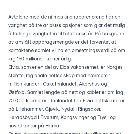
Avtalene med de ni maskinentreprenørene har en
varighet på tre år pluss opsjoner som gjør det mulig
å forlenge varigheten til totalt seks år. På bakgrunn
av anslått oppdragsmengde er det forventet at
kontaktene samlet vil ha en omsetningsverdi på om
lag 150 millioner kroner årlig.
Elvia, som er en del av Eidsivakonsernet, er Norges
største, regionale nettselskap med nærmere 1
million kunder i Oslo, Innlandet, Akershus og
Østfold. Samlet lengde på nett og kabler er om lag
70 000 kilometer. I Innlandet har Elvia driftskontorer
på Lillehammer, Gjøvik, Nydal i Ringsaker,
Heradsbygd i Elverum, Kongsvinger og Trysil og
hovedkontor på Hamar.
Oversikt over graventreprenører i de ulike deler av