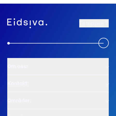
Til toppen
Om oss:
Kontakt:
Områder: