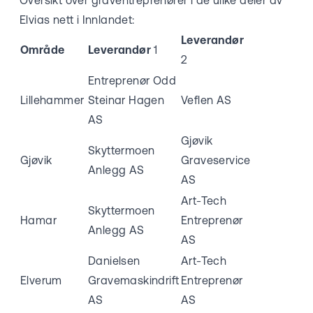
Elvias nett i Innlandet:
Leverandør
Område
Leverandør
1
2
Entreprenør Odd
Lillehammer
Steinar Hagen
Veflen AS
AS
Gjøvik
Skyttermoen
Gjøvik
Graveservice
Anlegg AS
AS
Art-Tech
Skyttermoen
Hamar
Entreprenør
Anlegg AS
AS
Danielsen
Art-Tech
Elverum
Gravemaskindrift
Entreprenør
AS
AS