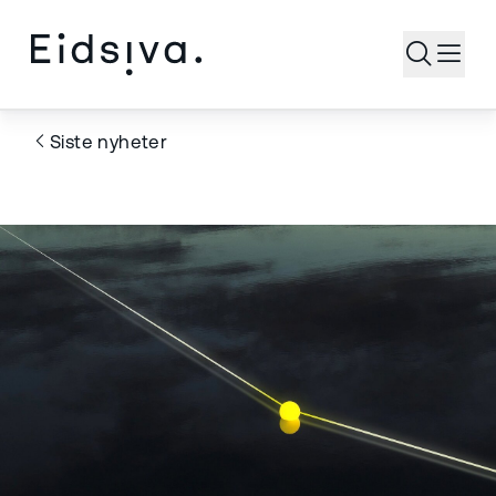
Åpne s
Siste nyheter