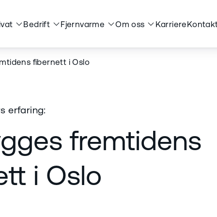
ivat
Bedrift
Fjernvarme
Om oss
Karriere
Kontakt
mtidens fibernett i Oslo
s erfaring:
ygges fremtidens
ett i Oslo