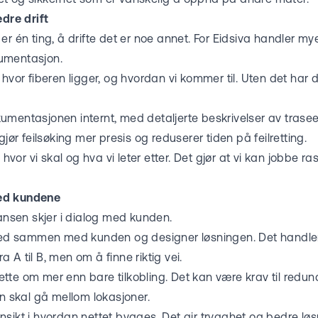
edre drift
er én ting, å drifte det er noe annet. For Eidsiva handler my
umentasjon.
 hvor fiberen ligger, og hvordan vi kommer til. Uten det har d
mentasjonen internt, med detaljerte beskrivelser av traseer
gjør feilsøking mer presis og reduserer tiden på feilretting.
i hvor vi skal og hva vi leter etter. Det gjør at vi kan jobbe r
ed kundene
ransen skjer i dialog med kunden.
 ned sammen med kunden og designer løsningen. Det handle
 A til B, men om å finne riktig vei.
te om mer enn bare tilkobling. Det kan være krav til redun
en skal gå mellom lokasjoner.
sikt i hvordan nettet bygges. Det gir trygghet og bedre løs