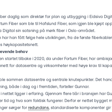
er daglig som direktør for plan og utbygging i Eidsiva Dig
m Fiber som ble til Hafslund Fiber, som igjen ble kjøpt opp 
a Digital sin satsning på mørk fiber i Oslo-området.
 har han fått følge hele utviklingen, fra de første fiberkable
ns høykapasitetsnett.
krevende behov
n startet tilbake i 2020, da under Fortum Fiber, har ambisjo
nett for datasentre og virksomheter med høye krav til kapas
oble sammen datasentre og sentrale knutepunkter. Det han
ning, både i dag og i fremtiden, forteller Gunnar.
nettet ligger i erfaring. Gjennom flere tiår i bransjen har 
 tid og hva som faktisk fungerer. Derfor er nettet bygget 
inger sørger for
redundans
, standardiserte komponenter gir 