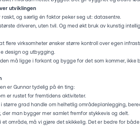
ver utviklingen
r raskt, og særlig én faktor peker seg ut: datasentre.
tørste driveren, uten tvil. Og med økt bruk av kunstig intell
t flere virksomheter ønsker større kontroll over egen infrastr
åde design og utbygging.
 tiden må ligge i forkant og bygge for det som kommer, ikke
n
jen er Gunnar tydelig på én ting:
m er rustet for fremtidens aktiviteter.
t i større grad handle om helhetlig områdeplanlegging, be
r, der man bygger mer samlet fremfor stykkevis og delt.
 i et område, må vi gjøre det skikkelig. Det er bedre for bå