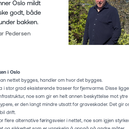
nner Oslo mildt
ske godt, både
under bakken.
r Pedersen
en i Oslo
rdan nettet bygges, handler om hvor det bygges.
va i stor grad eksisterende traseer for fjernvarme. Disse ligg
rinfrastruktur, noe som gir en helt annen beskyttelse mot ytre
dypere, er den langt mindre utsatt for graveskader. Det gir o
l drift.
 flere alternative føringsveier i nettet, noe som igjen styrk
litet og sikkerhet som er vanskelig å oppnå på andre måter.