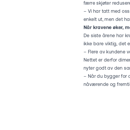
færre skjøter reduserer
– Vi har tatt med oss
enkelt ut, men det har
Når kravene øker, må
De siste årene har kra
ikke bare viktig, det er
– Flere av kundene vå
Nettet er derfor dim
nyter godt av den sa
– Når du bygger for d
nåværende og fremti