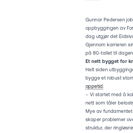
Gunnar Pedersen jobb
oppbyggingen av Fortu
dag utgjør det Eidsiv
Gjennom karrieren sin
på 80-tallet til dage
Et nett bygget for 
Helt siden utbygginge
bygge et robust stam
oppetid
.
– Vi startet med å k
nett som tåler belast
Mye av fundamentet i 
skaper problemer over
struktur, der ringløsn