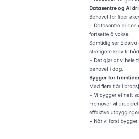
Datasentre og AI dri
Behovet for fiber øke
– Datasentre er den s
fortsette å vokse.
Samtidig ser Eidsiva a
strengere krav til b
– Det gjør at vi hele
behovet i dag.
Bygger for fremtide
Med flere tiår i brans
– Vi bygger et nett so
Fremover vil arbeide
effektive utbygginge
– Når vi først bygger