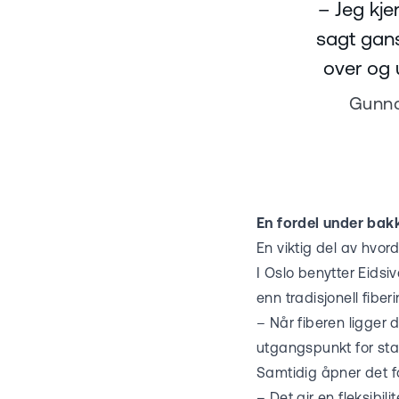
– Jeg kje
sagt gan
over og 
Gunna
En fordel under bakk
En viktig del av hvo
I Oslo benytter Eidsi
enn tradisjonell fibe
– Når fiberen ligger 
utgangspunkt for stabi
Samtidig åpner det for
– Det gir en fleksibi