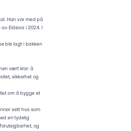
ital. Han var med på
av Eidsiva i 2024. I
ne ble lagt i bakken
nen vært klar: å
itet, sikkerhet og
dlet om å bygge et
Gunnar sett hva som
med en tydelig
forutsigbarhet, og