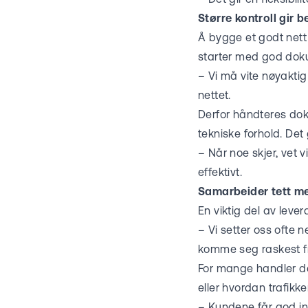
Større kontroll gir b
Å bygge et godt nett 
starter med god dok
– Vi må vite nøyaktig
nettet.
Derfor håndteres doku
tekniske forhold. Det 
– Når noe skjer, vet v
effektivt.
Samarbeider tett m
En viktig del av leve
– Vi setter oss ofte
komme seg raskest fra
For mange handler det
eller hvordan trafikk
– Kundene får god inn