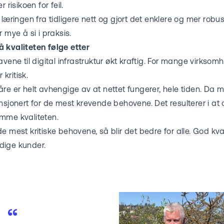
 risikoen for feil.
 læringen fra tidligere nett og gjort det enklere og mer robu
 mye å si i praksis.
 kvaliteten følge etter
vene til digital infrastruktur økt kraftig. For mange virksomh
 kritisk.
re er helt avhengige av at nettet fungerer, hele tiden. Da må
ensjonert for de mest krevende behovene. Det resulterer i a
mme kvaliteten.
e mest kritiske behovene, så blir det bedre for alle. God kva
dige kunder.