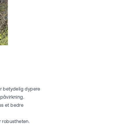
er betydelig dypere
 påvirkning.
ss et bedre
er robustheten.