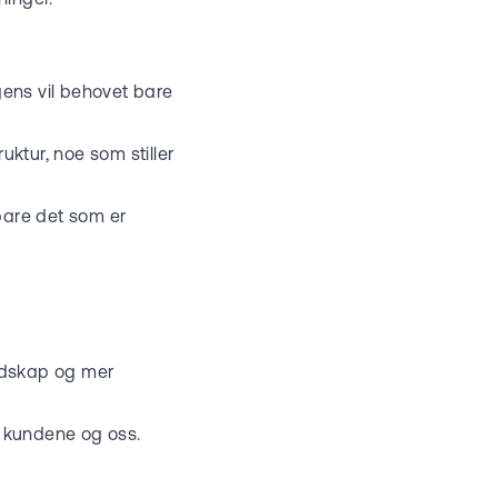
igens vil behovet bare
uktur, noe som stiller
 bare det som er
redskap og mer
de kundene og oss.