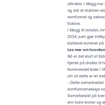
attraktiv. I tillegg h
og det at klubben ska
samfunnet og selvsagt
Eidsiva.
I tillegg til avtalen,
2024, som gjør Intili
batteriet kommer på 
Les mer om hvordan 
Nå er det klart at Ei
hjertet på drakta til 
Kommersiell leder i 
om at dette er en bety
- Dette samarbeidet e
samfunnsmessige sam
Samarbeidet på tvers
enn bare kroner og ør