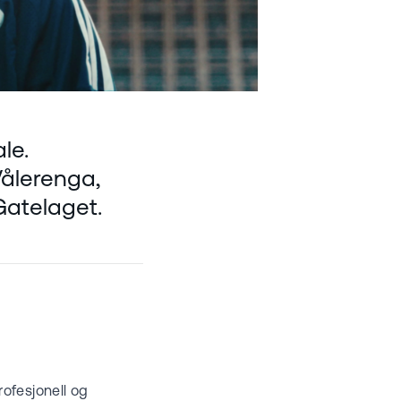
le.
Vålerenga,
Gatelaget.
ofesjonell og