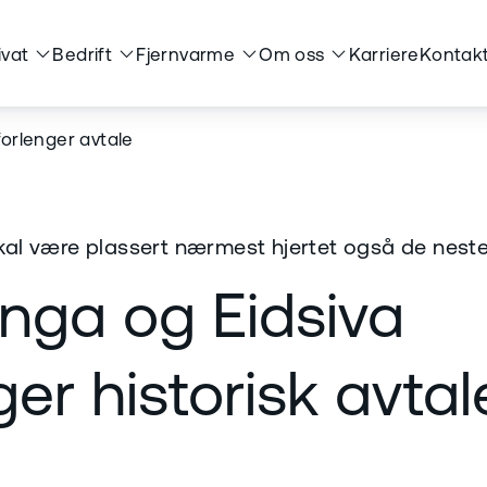
ivat
Bedrift
Fjernvarme
Om oss
Karriere
Kontakt
forlenger avtale
kal være plassert nærmest hjertet også de neste
nga og Eidsiva
ger historisk avtal