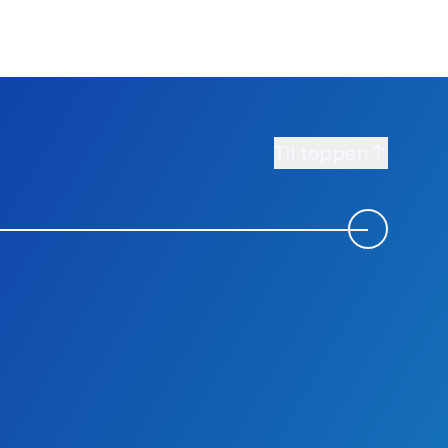
konverteringsprosjekter. Resultatet blir
forutsigbare energikostnader, et bygg med
energimerke A og et klimaavtrykk som mer enn
halveres.
Til toppen