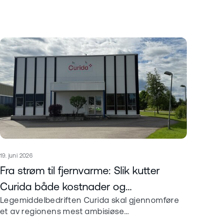
Publisert
19. juni 2026
Les mer om
Fra strøm til fjernvarme: Slik kutter
Curida både kostnader og
Legemiddelbedriften Curida skal gjennomføre
klimaavtrykk
et av regionens mest ambisiøse