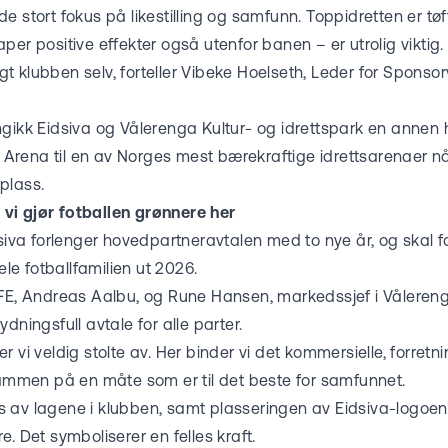
ar de stort fokus på likestilling og samfunn. Toppidretten er 
per positive effekter også utenfor banen – er utrolig viktig.
 klubben selv, forteller Vibeke Hoelseth, Leder for Sponso
 inngikk Eidsiva og Vålerenga Kultur- og idrettspark en annen h
ty Arena til en av Norges mest bærekraftige idrettsarenaer
plass.
vi gjør fotballen grønnere her
dsiva forlenger hovedpartneravtalen med to nye år, og skal 
hele fotballfamilien ut 2026.
VFE, Andreas Aalbu, og Rune Hansen, markedssjef i Vålereng
dningsfull avtale for alle parter.
r vi veldig stolte av. Her binder vi det kommersielle, forre
men på en måte som er til det beste for samfunnet.
 av lagene i klubben, samt plasseringen av Eidsiva-logoen
e. Det symboliserer en felles kraft.