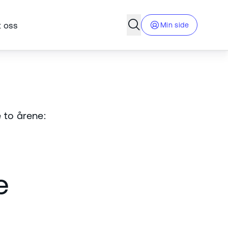
Åpne søkefelt
 oss
Min side
 to årene:
e