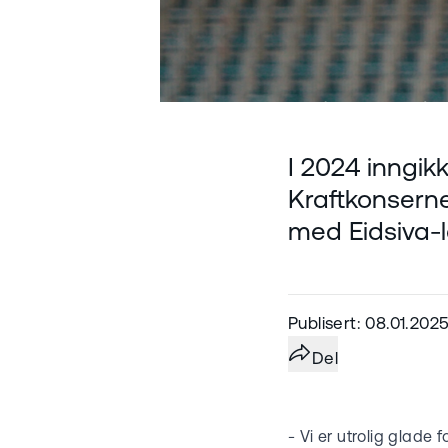
I 2024 inngikk
Kraftkonsernet
med Eidsiva-l
Publisert: 08.01.202
Del
- Vi er utrolig glad