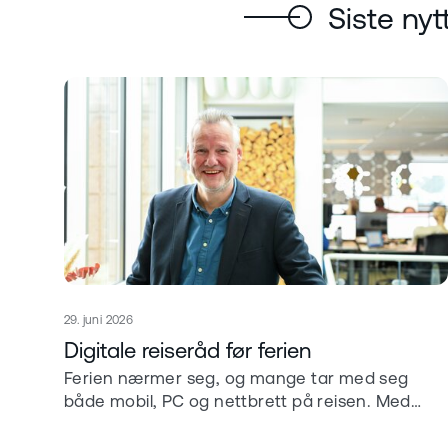
Siste nyt
Publisert
29. juni 2026
Les mer om
Digitale reiseråd før ferien
Ferien nærmer seg, og mange tar med seg
både mobil, PC og nettbrett på reisen. Med
noen enkle grep før du drar, kan du redusere
risikoen for tap av informasjon, svindelforsøk og