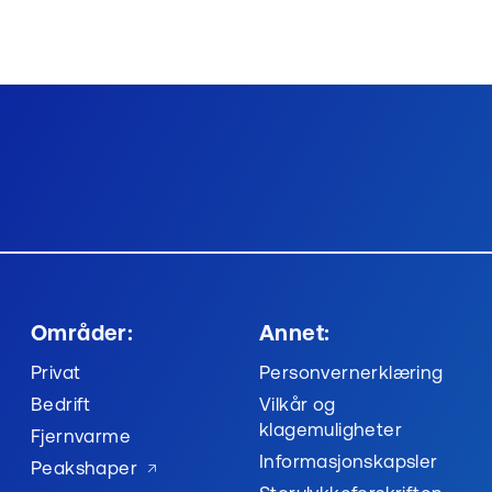
datasenterinfrastruktur og er designet for
hybrid drift, cloud-exit og høy operativ
robusthet.
Områder:
Annet:
Privat
Personvernerklæring
Bedrift
Vilkår og
klagemuligheter
Fjernvarme
Informasjonskapsler
Peakshaper