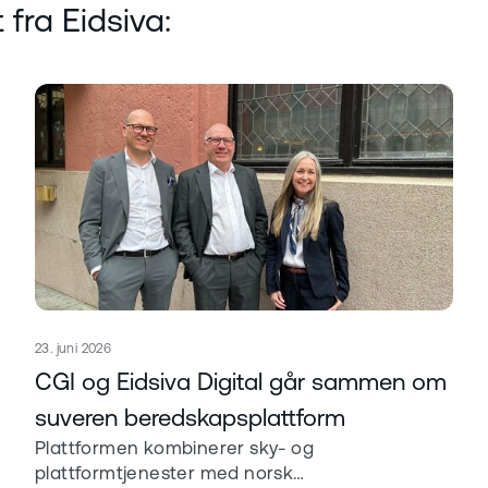
t fra Eidsiva:
Publisert
23. juni 2026
Les mer om
CGI og Eidsiva Digital går sammen om
suveren beredskapsplattform
Plattformen kombinerer sky- og
plattformtjenester med norsk