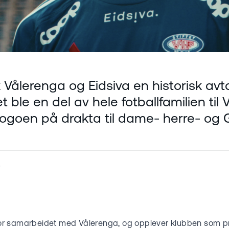
 Vålerenga og Eidsiva en historisk avta
 ble en del av hele fotballfamilien til 
ogoen på drakta til dame- herre- og 
5
e for samarbeidet med Vålerenga, og opplever klubben som pr