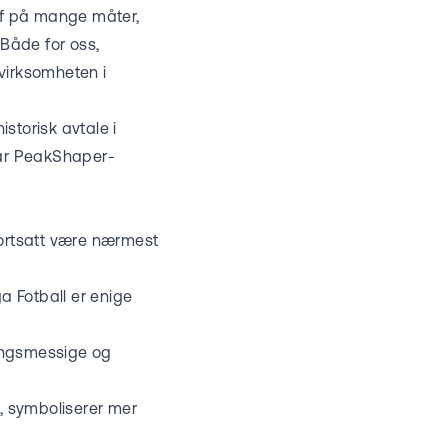
tøff på mange måter,
 Både for oss,
rvirksomheten i
istorisk avtale i
 når PeakShaper-
fortsatt være nærmest
a Fotball er enige
tningsmessige og
, symboliserer mer