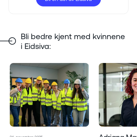
Bli bedre kjent med kvinnene
i Eidsiva:
Publisert
Les mer om