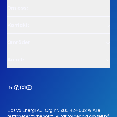
Om oss:
Kontakt:
Områder:
Annet:
Eidsiva Energi AS, Org nr: 983 424 082 © Alle
rettigheter forbeholdt. Vi tar forbehold om feil på