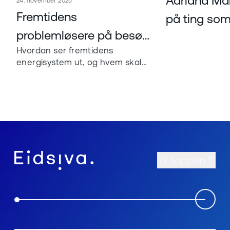
Adriana Mar
24. november 2025
Les mer om
Fremtidens
på ting som
problemløsere på besøk
Hvordan ser fremtidens
hos Eidsiva Bioenergi
energisystem ut, og hvem skal
bygge det? For Eidsiva
Bioenergi er svaret enkelt: Vi
trenger alle de kloke hodene vi
kan få.
Til toppen