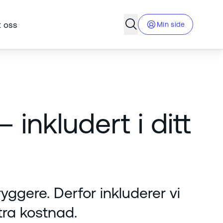
Åpne søkefelt
 oss
Min side
inkludert i ditt
ryggere. Derfor inkluderer vi
tra kostnad.