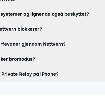
rmsystemer og lignende også beskyttet?
Nettvern blokkerer?
urfevaner gjennom Nettvern?
uker bromodus?
Private Relay på iPhone?