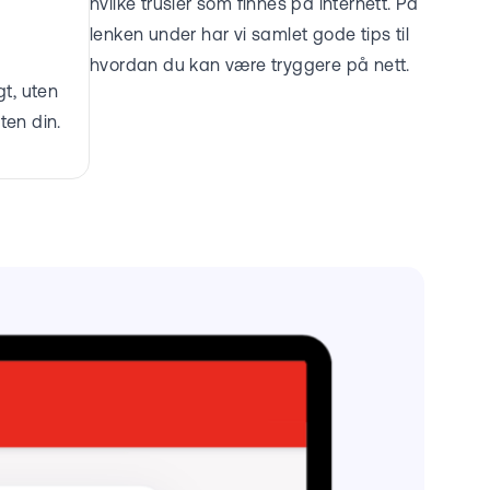
hvilke trusler som finnes på internett. På
lenken under har vi samlet gode tips til
hvordan du kan være tryggere på nett.
gt, uten
ten din.