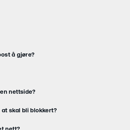
ost å gjøre?
en nettside?
at skal bli blokkert?
t nett?