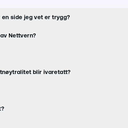
en side jeg vet er trygg?
 av Nettvern?
nøytralitet blir ivaretatt?
t?