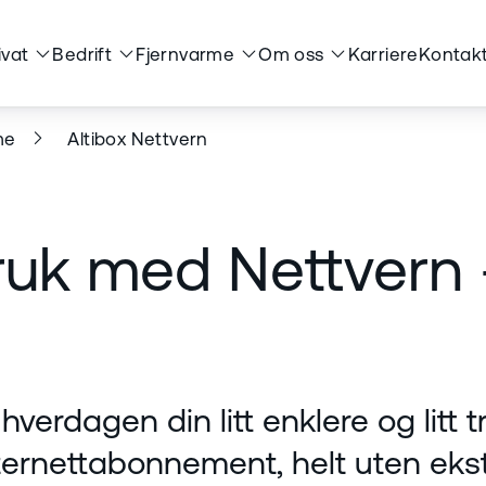
ivat
Bedrift
Fjernvarme
Om oss
Karriere
Kontakt
me
Altibox Nettvern
uk med Nettvern – 
hverdagen din litt enklere og litt t
internettabonnement, helt uten eks