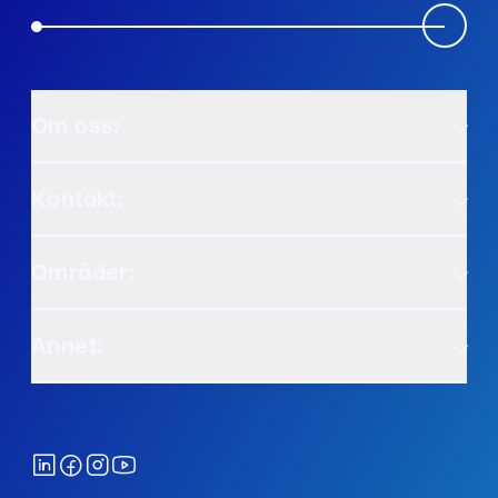
Om oss:
Kontakt:
Områder:
Annet: