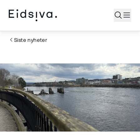
Åpne s
Siste nyheter