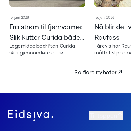
Publisert
Publisert
19. juni 2026
15. juni 2026
Les mer om
Les mer om
Fra strøm til fjernvarme:
Nå blir det
Slik kutter Curida både
Raufoss
Legemiddelbedriften Curida
I årevis har Rau
kostnader og
skal gjennomføre et av
måttet slippe 
klimaavtrykk
regionens mest ambisiøse
rett ut i nature
konverteringsprosjekter.
Eidsiva Bioener
Se flere nyheter
Resultatet blir forutsigbare
sender energien 
energikostnader, et bygg med
bygg og lokals
energimerke A og et
klimaavtrykk som mer enn
halveres.
Til toppen