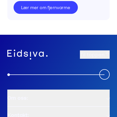
Lær mer om fjernvarme
Til toppen
Om oss:
Kontakt: