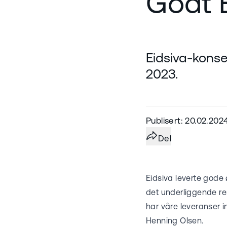
Godt E
Eidsiva-konser
2023.
Publisert: 20.02.202
Del
Eidsiva leverte gode
det underliggende res
har våre leveranser i
Henning Olsen.