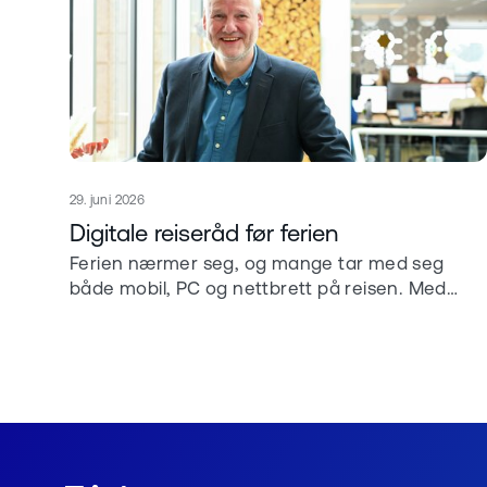
Publisert
29. juni 2026
Les mer om
Digitale reiseråd før ferien
Ferien nærmer seg, og mange tar med seg
både mobil, PC og nettbrett på reisen. Med
noen enkle grep før du drar, kan du redusere
risikoen for tap av informasjon, svindelforsøk og
uønsket tilgang.