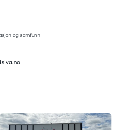
asjon og samfunn
dsiva.no