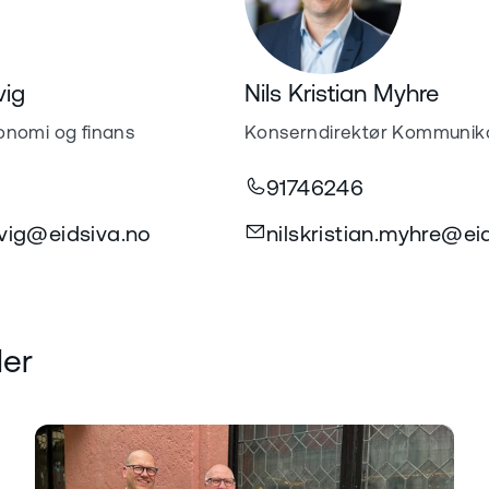
vig
Nils Kristian Myhre
onomi og finans
Konserndirektør Kommunik
91746246
vig@eidsiva.no
nilskristian.myhre@ei
ler