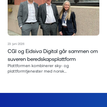
Publisert
23. juni 2026
Les mer om
CGI og Eidsiva Digital går sammen om
suveren beredskapsplattform
Plattformen kombinerer sky- og
plattformtjenester med norsk
datasenterinfrastruktur og er designet for
hybrid drift, cloud-exit og høy operativ
robusthet.