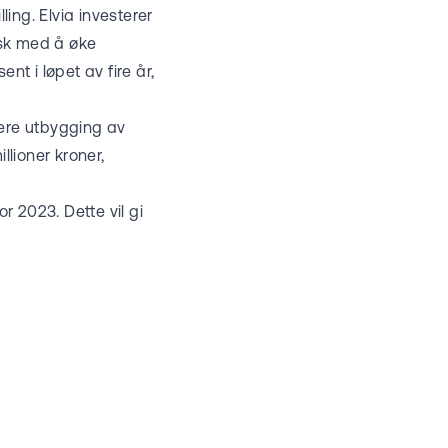
ling. Elvia investerer
tisk med å øke
t i løpet av fire år,
dere utbygging av
llioner kroner,
r 2023. Dette vil gi