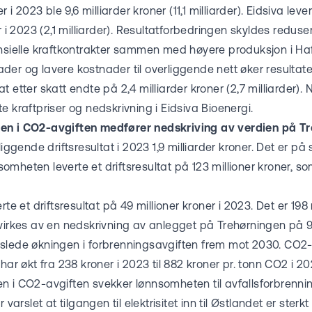
r i 2023 ble 9,6 milliarder kroner (11,1 milliarder). Eidsiva lever
r i 2023 (2,1 milliarder). Resultatforbedringen skyldes reduse
ansielle kraftkontrakter sammen med høyere produksjon i Ha
er og lavere kostnader til overliggende nett øker resultatet 
t etter skatt endte på 2,4 milliarder kroner (2,7 milliarder)
e kraftpriser og nedskrivning i Eidsiva Bioenergi.
en i CO2-avgiften medfører nedskriving av verdien på T
liggende driftsresultat i 2023 1,9 milliarder kroner. Det er 
mheten leverte et driftsresultat på 123 millioner kroner, som
rte et driftsresultat på 49 millioner kroner i 2023. Det er 198
virkes av en nedskrivning av anlegget på Trehørningen på 95
slede økningen i forbrenningsavgiften frem mot 2030. CO2
har økt fra 238 kroner i 2023 til 882 kroner pr. tonn CO2 i 20
n i CO2-avgiften svekker lønnsomheten til avfallsforbrenni
 varslet at tilgangen til elektrisitet inn til Østlandet er sterk