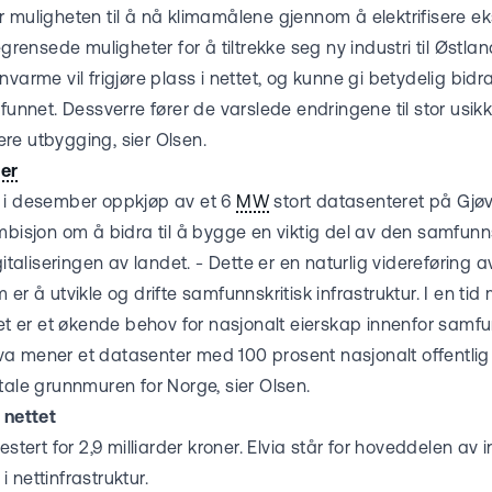
 muligheten til å nå klimamålene gjennom å elektrifisere eks
egrensede muligheter for å tiltrekke seg ny industri til Østlan
varme vil frigjøre plass i nettet, og kunne gi betydelig bidra
funnet. Dessverre fører de varslede endringene til stor usikke
re utbygging, sier Olsen.
er
 i desember oppkjøp av et 6
MW
stort datasenteret på Gjø
mbisjon om å bidra til å bygge en viktig del av den samfunns
gitaliseringen av landet. - Dette er en naturlig videreføring a
er å utvikle og drifte samfunnskritisk infrastruktur. I en tid
det er et økende behov for nasjonalt eierskap innenfor samfun
dsiva mener et datasenter med 100 prosent nasjonalt offentlig 
tale grunnmuren for Norge, sier Olsen.
 nettet
estert for 2,9 milliarder kroner. Elvia står for hoveddelen av
 i nettinfrastruktur.