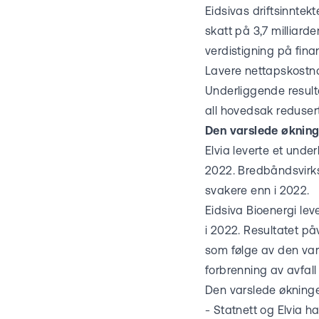
Eidsivas driftsinntekte
skatt på 3,7 milliarde
verdistigning på fin
Lavere nettapskostnad
Underliggende resulta
all hovedsak redusert
Den varslede økning
Elvia leverte et under
2022. Bredbåndsvirkso
svakere enn i 2022.
Eidsiva Bioenergi leve
i 2022. Resultatet på
som følge av den var
forbrenning av avfall 
Den varslede økninge
- Statnett og Elvia har