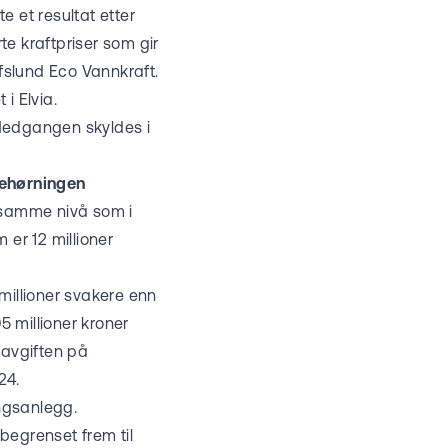
te et resultat etter
rte kraftpriser som gir
fslund Eco Vannkraft.
i Elvia.
. Nedgangen skyldes i
rehørningen
på samme nivå som i
 er 12 millioner
 millioner svakere enn
 millioner kroner
-avgiften på
24.
ngsanlegg.
t begrenset frem til