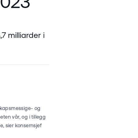
2023
7 milliarder i
nskapsmessige- og
ten vår, og i tillegg
e, sier konsernsjef