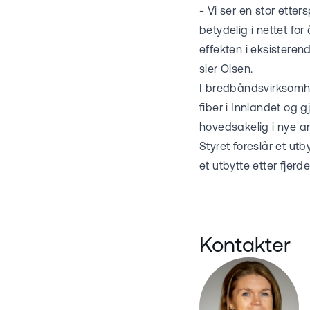
- Vi ser en stor etter
betydelig i nettet fo
effekten i eksisteren
sier Olsen.
I bredbåndsvirksomhet
fiber i Innlandet og g
hovedsakelig i nye a
Styret foreslår et utb
et utbytte etter fjerd
Kontakter