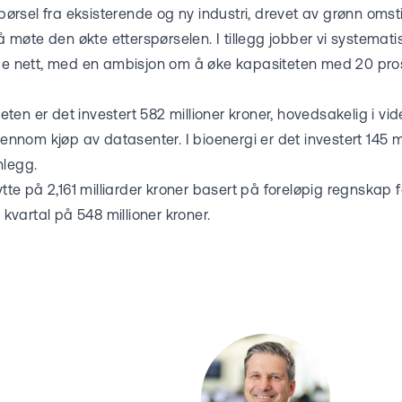
spørsel fra eksisterende og ny industri, drevet av grønn omstil
r å møte den økte etterspørselen. I tillegg jobber vi systema
de nett, med en ambisjon om å øke kapasiteten med 20 prosen
en er det investert 582 millioner kroner, hovedsakelig i vi
jennom kjøp av datasenter. I bioenergi er det investert 145 mi
nlegg.
ytte på 2,161 milliarder kroner basert på foreløpig regnskap fo
e kvartal på 548 millioner kroner.