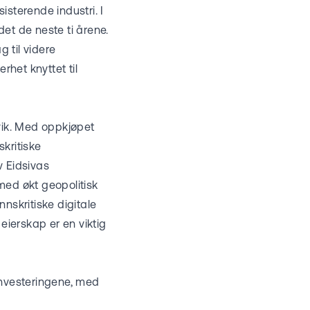
isterende industri. I
det de neste ti årene.
g til videre
rhet knyttet til
vik. Med oppkjøpet
kritiske
v Eidsivas
 med økt geopolitisk
nskritiske digitale
eierskap er en viktig
 investeringene, med