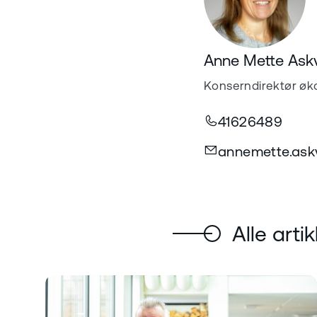
Anne Mette Ask
Konserndirektør øk
41626489
annemette.ask
Alle artik