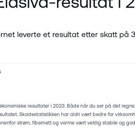
idsiva-resultat i 
net leverte et resultat etter skatt på 3,
4
 økonomiske resultater i 2023. Både når du ser på det reg
ultatet. Skadestatistikken har aldri vært bedre for virksomhe
nnenfor strøm, fibernett og varme vært veldig stabile og god