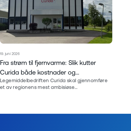
Publisert
19. juni 2026
Les mer om
Fra strøm til fjernvarme: Slik kutter
Curida både kostnader og
Legemiddelbedriften Curida skal gjennomføre
klimaavtrykk
et av regionens mest ambisiøse
konverteringsprosjekter. Resultatet blir
forutsigbare energikostnader, et bygg med
energimerke A og et klimaavtrykk som mer enn
halveres.