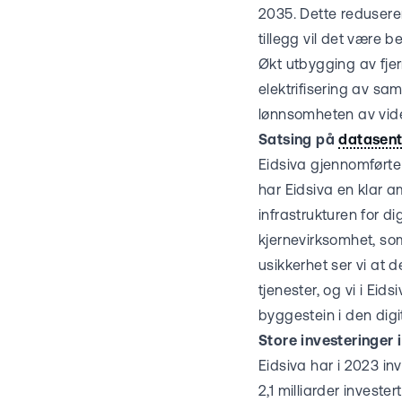
2035. Dette reduserer
tillegg vil det være b
Økt utbygging av fjern
elektrifisering av sam
lønnsomheten av vide
Satsing på
datasent
Eidsiva gjennomførte
har Eidsiva en klar a
infrastrukturen for di
kjernevirksomhet, som 
usikkerhet ser vi at 
tjenester, og vi i Ei
byggestein i den digi
Store investeringer i
Eidsiva har i 2023 inv
2,1 milliarder investert