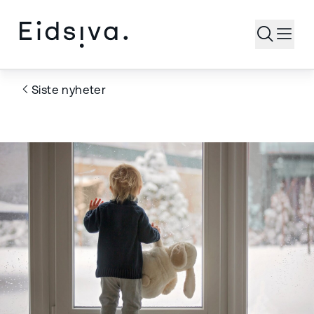
Åpne s
Siste nyheter