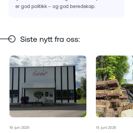
er god politikk – og god beredskap.
Siste nytt fra oss:
Publisert
Publisert
19. juni 2026
15. juni 2026