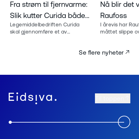
Les mer om
Les mer om
Fra strøm til fjernvarme:
Nå blir det
Slik kutter Curida både
Raufoss
Legemiddelbedriften Curida
I årevis har Rau
kostnader og
skal gjennomføre et av
måttet slippe 
klimaavtrykk
regionens mest ambisiøse
rett ut i nature
konverteringsprosjekter.
Eidsiva Bioener
Se flere nyheter
Resultatet blir forutsigbare
sender energien 
energikostnader, et bygg med
bygg og lokals
energimerke A og et
klimaavtrykk som mer enn
halveres.
Til toppen