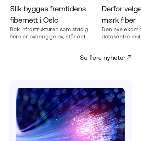
Les mer om
Les mer om
Slik bygges fremtidens
Derfor velg
fibernett i Oslo
mørk fiber
Bak infrastrukturen som stadig
Den nye ekomlo
flere er avhengige av, står det
datasentre muli
folk med lang erfaring. Gunnar
styrke sikkerhe
Pedersen har jobbet med fiber i
ledende rolle i 
Se flere nyheter
over 40 år.
beredskap. – V
forsvarssjefer, s