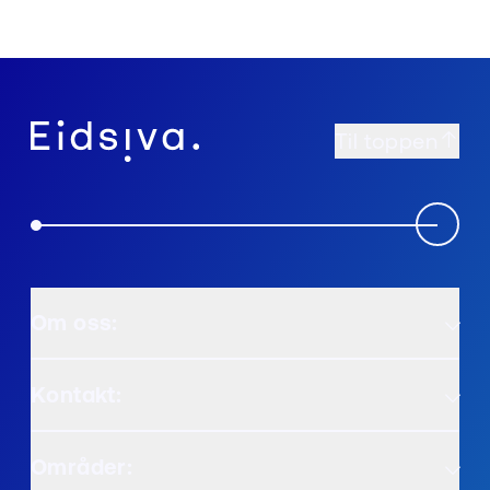
Til toppen
Om oss:
Kontakt:
Områder: